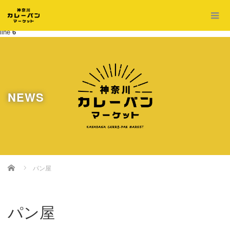
Warning
: Undefined property: WP_Error::$cat_ID in
/home/soldeco/curry-
pan.com/public_html/wp-content/themes/amore_tcd028/archive.php
on
line
6
NEWS
Home
パン屋
パン屋