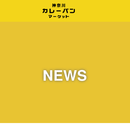
Warning
: Undefined property: WP_Error::$cat_ID in
/home/soldeco/curry-p
NEWS